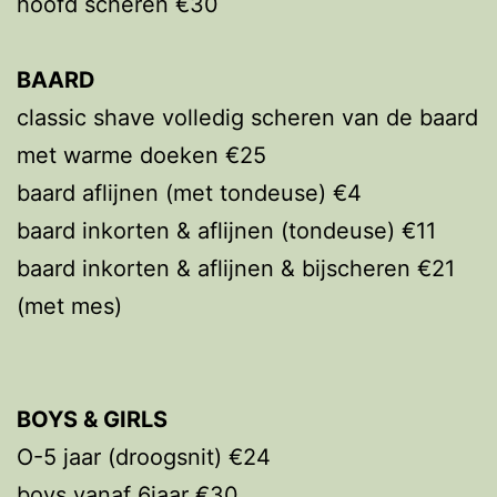
hoofd scheren €30
BAARD
classic shave volledig scheren van de baard
met warme doeken €25
baard aflijnen (met tondeuse) €4
baard inkorten & aflijnen (tondeuse) €11
baard inkorten & aflijnen & bijscheren €21
(met mes)
BOYS & GIRLS
O-5 jaar (droogsnit) €24
boys vanaf 6jaar €30